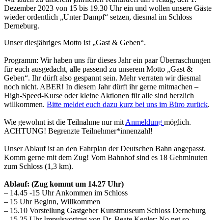
Dezember 2023 von 15 bis 19.30 Uhr ein und wollen unsere Gäste
wieder ordentlich „Unter Dampf“ setzen, diesmal im Schloss
Derneburg.
Unser diesjähriges Motto ist „Gast & Geben“.
Programm: Wir haben uns für dieses Jahr ein paar Überraschungen
für euch ausgedacht, alle passend zu unserem Motto „Gast &
Geben“. Ihr dürft also gespannt sein. Mehr verraten wir diesmal
noch nicht. ABER! In diesem Jahr dürft ihr gerne mitmachen –
High-Speed-Kurse oder kleine Aktionen für alle sind herzlich
willkommen.
Bitte meldet euch dazu kurz bei uns im Büro zurück
.
Wie gewohnt ist die Teilnahme nur mit
Anmeldung
möglich.
ACHTUNG! Begrenzte Teilnehmer*innenzahl!
Unser Ablauf ist an den Fahrplan der Deutschen Bahn angepasst.
Komm gerne mit dem Zug! Vom Bahnhof sind es 18 Gehminuten
zum Schloss (1,3 km).
Ablauf: (Zug kommt um 14.27 Uhr)
– 14.45 -15 Uhr Ankommen im Schloss
– 15 Uhr Beginn, Willkommen
– 15.10 Vorstellung Gastgeber Kunstmuseum Schloss Derneburg
– 15.25 Uhr Impulsvortrag von Dr. Beate Kegler: No net so